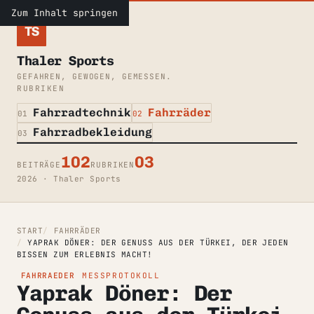
Zum Inhalt springen
TS
Thaler Sports
GEFAHREN, GEWOGEN, GEMESSEN.
RUBRIKEN
Fahrradtechnik
Fahrräder
01
02
Fahrradbekleidung
03
102
03
BEITRÄGE
RUBRIKEN
2026 · Thaler Sports
START
FAHRRÄDER
YAPRAK DÖNER: DER GENUSS AUS DER TÜRKEI, DER JEDEN
BISSEN ZUM ERLEBNIS MACHT!
FAHRRAEDER
MESSPROTOKOLL
Yaprak Döner: Der